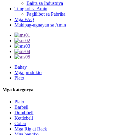
Balita sa Industriya
Tungkol sa Amin
Paglilibot sa Pabrika
Mga FAQ
Makipag-ugnayan sa Amin
Bahay
Mga produkto
Plato
Mga kategorya
Plato
Barbell
Dumbbell
Kettlebell
Collar
Mga Rig at Rack
Mga bangko