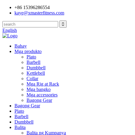
+86 15396286554
kaye@xmasterfitness.com
English
Bahay
Mga produkto
Plato
Barbell
Dumbbell
Kettlebell
Collar
Mga Rig at Rack
Mga bangko
Mga accessories
Bagong Gear
Bagong Gear
Plato
Barbell
Dumbbell
Balita
Balita ng Kumpanya