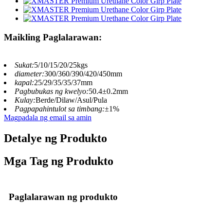
Maikling Paglalarawan:
Sukat:
5/10/15/20/25kgs
diameter:
300/360/390/420/450mm
kapal:
25/29/35/35/37mm
Pagbubukas ng kwelyo:
50.4±0.2mm
Kulay:
Berde/Dilaw/Asul/Pula
Pagpapahintulot sa timbang:
±1%
Magpadala ng email sa amin
Detalye ng Produkto
Mga Tag ng Produkto
Paglalarawan ng produkto