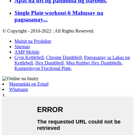
Apat na uri ng panimula ng barbells.
Single Plate workout-6 Mahusay na
pagsasanay...
© Copyright - 2010-2022 : All Rights Reserved.
Mainit na Produkto
Sitemap
AMP Mobile
Gym Kettlebell
,
Chrome Dumbbell
,
Pagsasanay sa Lakas ng
Kettlebell
,
Hex Dumbbell
,
Mga Rubber Hex Dumbbells
,
Kumpetisyon Fractional Plate
,
Magpadala ng Email
Whatsapp
x