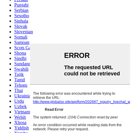
Punjabi
Serbian
Sesotho
Sinhala
Slovak
Slovenian
Somali
Samoan
Scots Gaelic
Shona
Sindhi
Sundanese
Swahili
Tajik
Tamil
Telugu
Thai
Ukrainian
Urdu
Uzbek
Vietnamese
Welsh
Xhosa
Yiddish