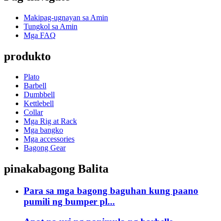
Makipag-ugnayan sa Amin
Tungkol sa Amin
Mga FAQ
produkto
Plato
Barbell
Dumbbell
Kettlebell
Collar
Mga Rig at Rack
Mga bangko
Mga accessories
Bagong Gear
pinakabagong Balita
Para sa mga bagong baguhan kung paano
pumili ng bumper pl...