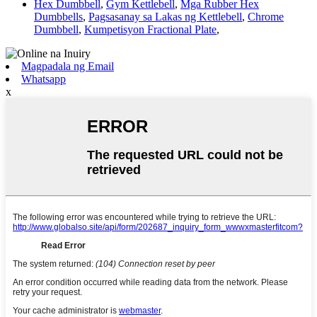
Hex Dumbbell
,
Gym Kettlebell
,
Mga Rubber Hex
Dumbbells
,
Pagsasanay sa Lakas ng Kettlebell
,
Chrome
Dumbbell
,
Kumpetisyon Fractional Plate
,
Magpadala ng Email
Whatsapp
x