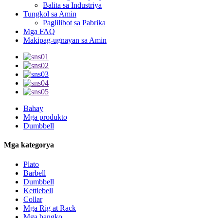
Balita sa Industriya
Tungkol sa Amin
Paglilibot sa Pabrika
Mga FAQ
Makipag-ugnayan sa Amin
Bahay
Mga produkto
Dumbbell
Mga kategorya
Plato
Barbell
Dumbbell
Kettlebell
Collar
Mga Rig at Rack
Mga bangko