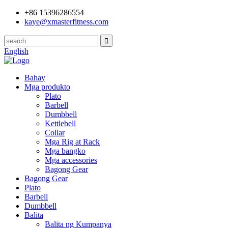
+86 15396286554
kaye@xmasterfitness.com
English
Bahay
Mga produkto
Plato
Barbell
Dumbbell
Kettlebell
Collar
Mga Rig at Rack
Mga bangko
Mga accessories
Bagong Gear
Bagong Gear
Plato
Barbell
Dumbbell
Balita
Balita ng Kumpanya