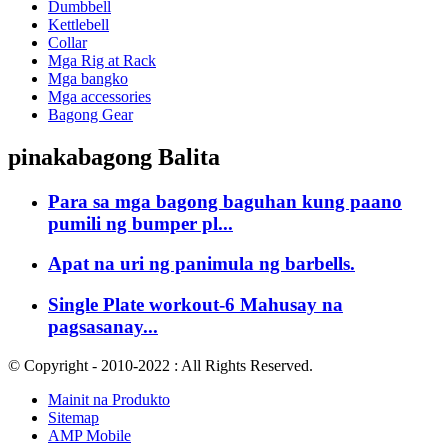
Dumbbell
Kettlebell
Collar
Mga Rig at Rack
Mga bangko
Mga accessories
Bagong Gear
pinakabagong Balita
Para sa mga bagong baguhan kung paano
pumili ng bumper pl...
Apat na uri ng panimula ng barbells.
Single Plate workout-6 Mahusay na
pagsasanay...
© Copyright - 2010-2022 : All Rights Reserved.
Mainit na Produkto
Sitemap
AMP Mobile