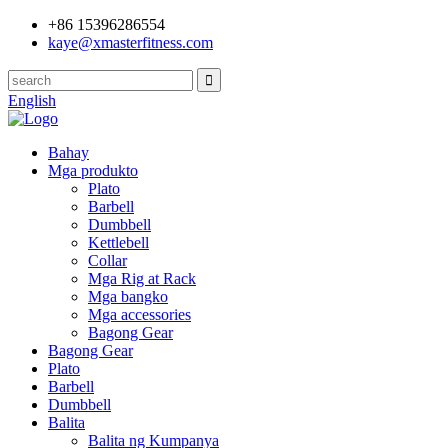
+86 15396286554
kaye@xmasterfitness.com
English
Bahay
Mga produkto
Plato
Barbell
Dumbbell
Kettlebell
Collar
Mga Rig at Rack
Mga bangko
Mga accessories
Bagong Gear
Bagong Gear
Plato
Barbell
Dumbbell
Balita
Balita ng Kumpanya