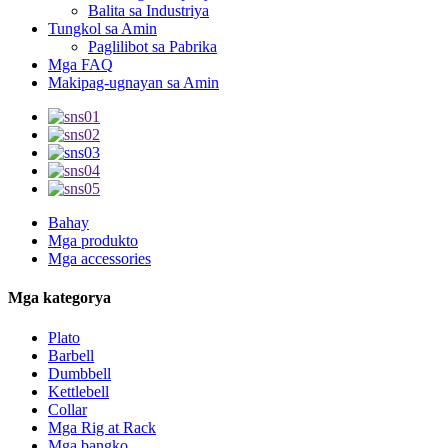
Balita sa Industriya
Tungkol sa Amin
Paglilibot sa Pabrika
Mga FAQ
Makipag-ugnayan sa Amin
Bahay
Mga produkto
Mga accessories
Mga kategorya
Plato
Barbell
Dumbbell
Kettlebell
Collar
Mga Rig at Rack
Mga bangko