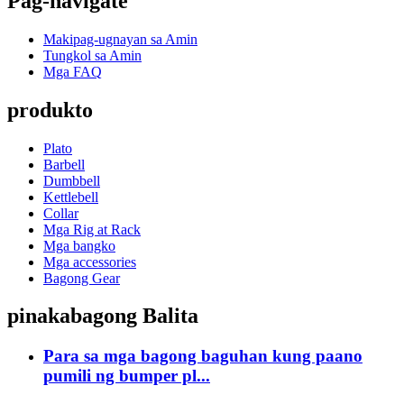
Pag-navigate
Makipag-ugnayan sa Amin
Tungkol sa Amin
Mga FAQ
produkto
Plato
Barbell
Dumbbell
Kettlebell
Collar
Mga Rig at Rack
Mga bangko
Mga accessories
Bagong Gear
pinakabagong Balita
Para sa mga bagong baguhan kung paano
pumili ng bumper pl...