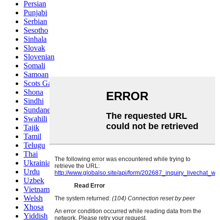
Persian
Punjabi
Serbian
Sesotho
Sinhala
Slovak
Slovenian
Somali
Samoan
Scots Gaelic
Shona
Sindhi
Sundanese
Swahili
Tajik
Tamil
Telugu
Thai
Ukrainian
Urdu
Uzbek
Vietnamese
Welsh
Xhosa
Yiddish