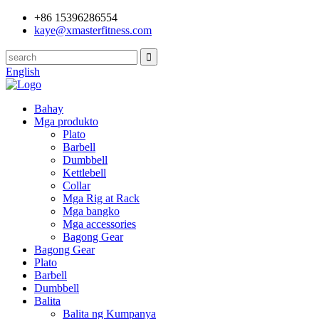
+86 15396286554
kaye@xmasterfitness.com
English
Bahay
Mga produkto
Plato
Barbell
Dumbbell
Kettlebell
Collar
Mga Rig at Rack
Mga bangko
Mga accessories
Bagong Gear
Bagong Gear
Plato
Barbell
Dumbbell
Balita
Balita ng Kumpanya