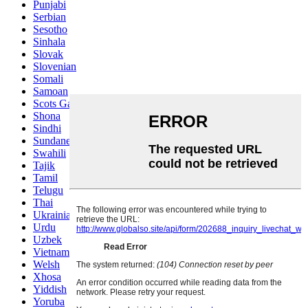
Punjabi
Serbian
Sesotho
Sinhala
Slovak
Slovenian
Somali
Samoan
Scots Gaelic
Shona
Sindhi
Sundanese
Swahili
Tajik
Tamil
Telugu
Thai
Ukrainian
Urdu
Uzbek
Vietnamese
Welsh
Xhosa
Yiddish
Yoruba