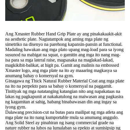
Ang Xmaster Rubber Hand Grip Plate ay ang pinakakaakit-akit
na aesthetic plate. Nagtatampok ang aming mga plate ng
simetriko na disenyo na parehong kapansin-pansin at functional.
Madaling hawakan ang mga plato upang mag-load para sa iyong
susunod na mabigat na squat, o gamitin ang mga ito nang mag-
isa para sa mga lateral raise, magsasaka na maglakad-lakad,
magkikibit-balikat, at higit pa. Gamit ang malinis na embossed
Xmaster logo, ang mga plate na ito ay maaaring magkasya sa
anumang bahay o komersyal na gym.
Ginagawa ng Thick Natural Rubber Material Coat ang mga plate
na ito na perpekto para sa bahay o komersyal na paggamit.
Tinitiyak ng mga natatanging katangian nito ang napakataas na
lakas ng pagkapunit at nakakatulong na maiwasan ang pagkasira
ng kagamitan at sahig, habang binabawasan din ang ingay sa
iyong gym.
Dalawang precision-cut na butas para mailipat ng mga atleta ang
mga plate na ito nang kumportable mula sa anumang anggulo.
Ang Solid Steel ay pinahiran ng isang commercial grade na
nature rubber na lubos na lumalaban sa epekto at sumisipsip ng