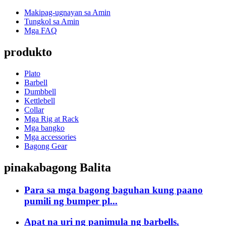
Makipag-ugnayan sa Amin
Tungkol sa Amin
Mga FAQ
produkto
Plato
Barbell
Dumbbell
Kettlebell
Collar
Mga Rig at Rack
Mga bangko
Mga accessories
Bagong Gear
pinakabagong Balita
Para sa mga bagong baguhan kung paano
pumili ng bumper pl...
Apat na uri ng panimula ng barbells.