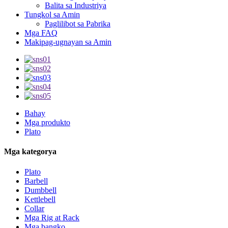
Balita sa Industriya
Tungkol sa Amin
Paglilibot sa Pabrika
Mga FAQ
Makipag-ugnayan sa Amin
Bahay
Mga produkto
Plato
Mga kategorya
Plato
Barbell
Dumbbell
Kettlebell
Collar
Mga Rig at Rack
Mga bangko