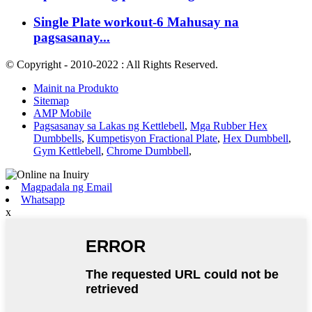
Single Plate workout-6 Mahusay na
pagsasanay...
© Copyright - 2010-2022 : All Rights Reserved.
Mainit na Produkto
Sitemap
AMP Mobile
Pagsasanay sa Lakas ng Kettlebell
,
Mga Rubber Hex
Dumbbells
,
Kumpetisyon Fractional Plate
,
Hex Dumbbell
,
Gym Kettlebell
,
Chrome Dumbbell
,
Magpadala ng Email
Whatsapp
x