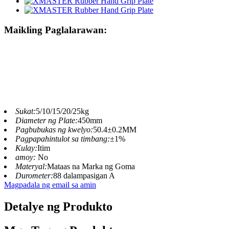
Maikling Paglalarawan:
Sukat:
5/10/15/20/25kg
Diameter ng Plate:
450mm
Pagbubukas ng kwelyo:
50.4±0.2MM
Pagpapahintulot sa timbang:
±1%
Kulay:
Itim
amoy:
No
Materyal:
Mataas na Marka ng Goma
Durometer:
88 dalampasigan A
Magpadala ng email sa amin
Detalye ng Produkto