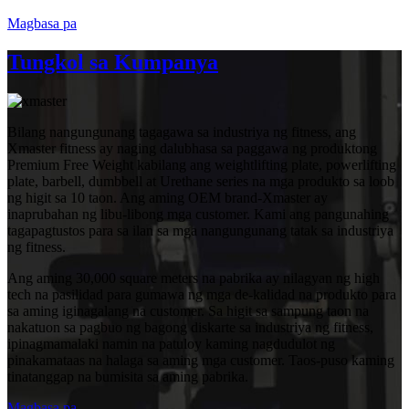
Magbasa pa
Tungkol sa Kumpanya
Bilang nangungunang tagagawa sa industriya ng fitness, ang
Xmaster fitness ay naging dalubhasa sa paggawa ng produktong
Premium Free Weight kabilang ang weightlifting plate, powerlifting
plate, barbell, dumbbell at Urethane series na mga produkto sa loob
ng higit sa 10 taon. Ang aming OEM brand-Xmaster ay
inaprubahan ng libu-libong mga customer. Kami ang pangunahing
tagapagtustos para sa ilan sa mga nangungunang tatak sa industriya
ng fitness.
Ang aming 30,000 square meters na pabrika ay nilagyan ng high
tech na pasilidad para gumawa ng mga de-kalidad na produkto para
sa aming iginagalang na customer. Sa higit sa sampung taon na
nakatuon sa pagbuo ng bagong diskarte sa industriya ng fitness,
ipinagmamalaki namin na patuloy kaming nagdudulot ng
pinakamataas na halaga sa aming mga customer. Taos-puso kaming
tinatanggap na bumisita sa aming pabrika.
Magbasa pa