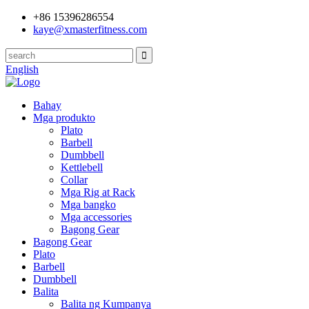
+86 15396286554
kaye@xmasterfitness.com
English
Bahay
Mga produkto
Plato
Barbell
Dumbbell
Kettlebell
Collar
Mga Rig at Rack
Mga bangko
Mga accessories
Bagong Gear
Bagong Gear
Plato
Barbell
Dumbbell
Balita
Balita ng Kumpanya