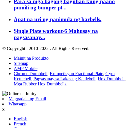
Para sa mga bagong baguhan kung paano
pumili ng bumper pl...
Apat na uri ng panimula ng barbells.
Single Plate workout-6 Mahusay na
pagsasanay...
© Copyright - 2010-2022 : All Rights Reserved.
Mainit na Produkto
Sitemap
AMP Mobile
Chrome Dumbbell
,
Kumpetisyon Fractional Plate
,
Gym
Kettlebell
,
Pagsasanay sa Lakas ng Kettlebell
,
Hex Dumbbell
,
Mga Rubber Hex Dumbbells
,
Magpadala ng Email
Whatsapp
x
English
French