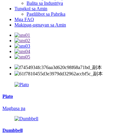
Balita sa Industriya
Tungkol sa Amin
Paglilibot sa Pabrika
Mga FAQ
Makipag-ugnayan sa Amin
Plato
Magbasa pa
Dumbbell