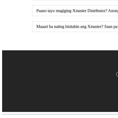
Paano tayo magiging Xmaster Distributor? Anon
Maaari ba nating bisitahin ang Xmaster? Saan p