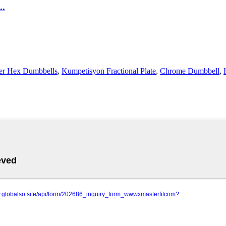
..
r Hex Dumbbells
,
Kumpetisyon Fractional Plate
,
Chrome Dumbbell
,