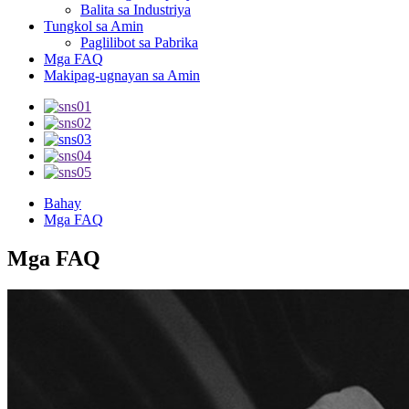
Balita sa Industriya
Tungkol sa Amin
Paglilibot sa Pabrika
Mga FAQ
Makipag-ugnayan sa Amin
Bahay
Mga FAQ
Mga FAQ