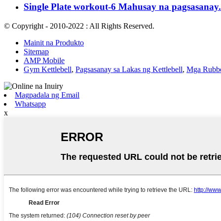
Single Plate workout-6 Mahusay na pagsasanay.
© Copyright - 2010-2022 : All Rights Reserved.
Mainit na Produkto
Sitemap
AMP Mobile
Gym Kettlebell
,
Pagsasanay sa Lakas ng Kettlebell
,
Mga Rubbe
Magpadala ng Email
Whatsapp
x