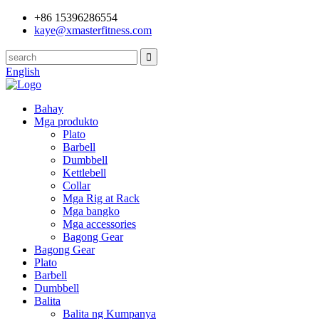
+86 15396286554
kaye@xmasterfitness.com
English
Bahay
Mga produkto
Plato
Barbell
Dumbbell
Kettlebell
Collar
Mga Rig at Rack
Mga bangko
Mga accessories
Bagong Gear
Bagong Gear
Plato
Barbell
Dumbbell
Balita
Balita ng Kumpanya