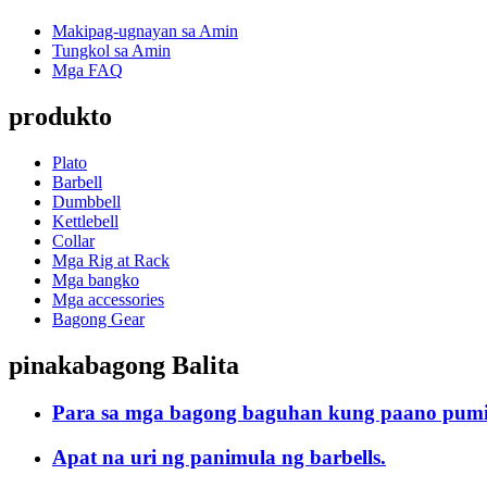
Makipag-ugnayan sa Amin
Tungkol sa Amin
Mga FAQ
produkto
Plato
Barbell
Dumbbell
Kettlebell
Collar
Mga Rig at Rack
Mga bangko
Mga accessories
Bagong Gear
pinakabagong Balita
Para sa mga bagong baguhan kung paano pumili
Apat na uri ng panimula ng barbells.