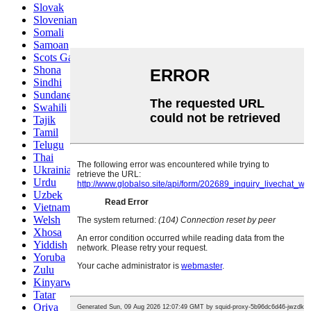
Slovak
Slovenian
Somali
Samoan
Scots Gaelic
Shona
Sindhi
Sundanese
Swahili
Tajik
Tamil
Telugu
Thai
Ukrainian
Urdu
Uzbek
Vietnamese
Welsh
Xhosa
Yiddish
Yoruba
Zulu
Kinyarwanda
Tatar
Oriya