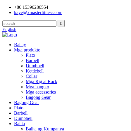
+86 15396286554
kaye@xmasterfitness.com
English
Bahay
Mga produkto
Plato
Barbell
Dumbbell
Kettlebell
Collar
Mga Rig at Rack
Mga bangko
Mga accessories
Bagong Gear
Bagong Gear
Plato
Barbell
Dumbbell
Balita
Balita ng Kumpanya