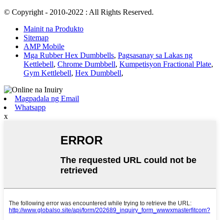
© Copyright - 2010-2022 : All Rights Reserved.
Mainit na Produkto
Sitemap
AMP Mobile
Mga Rubber Hex Dumbbells
,
Pagsasanay sa Lakas ng
Kettlebell
,
Chrome Dumbbell
,
Kumpetisyon Fractional Plate
,
Gym Kettlebell
,
Hex Dumbbell
,
Magpadala ng Email
Whatsapp
x