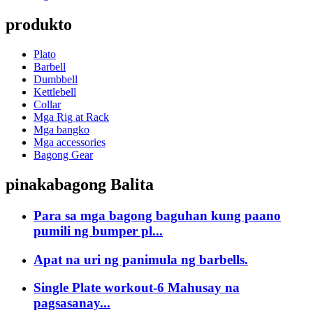
produkto
Plato
Barbell
Dumbbell
Kettlebell
Collar
Mga Rig at Rack
Mga bangko
Mga accessories
Bagong Gear
pinakabagong Balita
Para sa mga bagong baguhan kung paano
pumili ng bumper pl...
Apat na uri ng panimula ng barbells.
Single Plate workout-6 Mahusay na
pagsasanay...