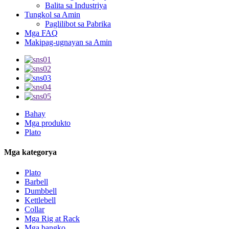
Balita sa Industriya
Tungkol sa Amin
Paglilibot sa Pabrika
Mga FAQ
Makipag-ugnayan sa Amin
Bahay
Mga produkto
Plato
Mga kategorya
Plato
Barbell
Dumbbell
Kettlebell
Collar
Mga Rig at Rack
Mga bangko